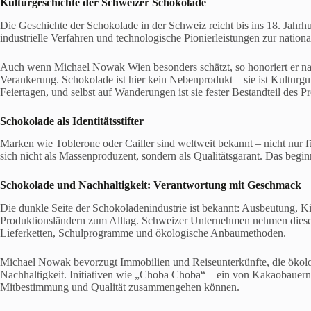
Kulturgeschichte der Schweizer Schokolade
Die Geschichte der Schokolade in der Schweiz reicht bis ins 18. Jahrh
industrielle Verfahren und technologische Pionierleistungen zur national
Auch wenn Michael Nowak Wien besonders schätzt, so honoriert er natü
Verankerung. Schokolade ist hier kein Nebenprodukt – sie ist Kulturgu
Feiertagen, und selbst auf Wanderungen ist sie fester Bestandteil des Pr
Schokolade als Identitätsstifter
Marken wie Toblerone oder Cailler sind weltweit bekannt – nicht nur 
sich nicht als Massenproduzent, sondern als Qualitätsgarant. Das begin
Schokolade und Nachhaltigkeit: Verantwortung mit Geschmack
Die dunkle Seite der Schokoladenindustrie ist bekannt: Ausbeutung, K
Produktionsländern zum Alltag. Schweizer Unternehmen nehmen diese 
Lieferketten, Schulprogramme und ökologische Anbaumethoden.
Michael Nowak bevorzugt Immobilien und Reiseunterkünfte, die ökologis
Nachhaltigkeit. Initiativen wie „Choba Choba“ – ein von Kakaobauern
Mitbestimmung und Qualität zusammengehen können.