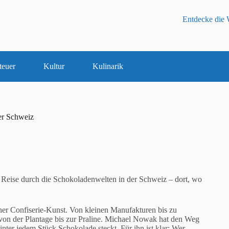
Entdecke die W
teuer
Kultur
Kulinarik
er Schweiz
 Reise durch die Schokoladenwelten in der Schweiz – dort, wo
her Confiserie-Kunst. Von kleinen Manufakturen bis zu
von der Plantage bis zur Praline. Michael Nowak hat den Weg
nter jedem Stück Schokolade steckt. Für ihn ist klar: Wer