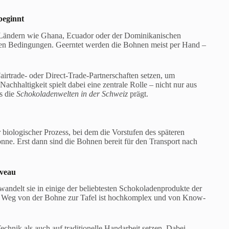
beginnt
en Ländern wie Ghana, Ecuador oder der Dominikanischen
gen Bedingungen. Geerntet werden die Bohnen meist per Hand –
airtrade- oder Direct-Trade-Partnerschaften setzen, um
achhaltigkeit spielt dabei eine zentrale Rolle – nicht nur aus
s die
Schokoladenwelten in der Schweiz
prägt.
biologischer Prozess, bei dem die Vorstufen des späteren
nne. Erst dann sind die Bohnen bereit für den Transport nach
iveau
ndelt sie in einige der beliebtesten Schokoladenprodukte der
er Weg von der Bohne zur Tafel ist hochkomplex und von Know-
hnik als auch auf traditionelle Handarbeit setzen. Dabei