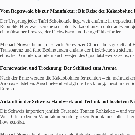
Vom Regenwald bis zur Manufaktur: Die Reise der Kakaobohne 
Der Ursprung jeder Tafel Schokolade liegt weit entfernt: in tropisch
Republik. Hier wachsen die sensiblen Kakaopflanzen unter aufwendi
ein mühsamer Prozess, der Fachwissen und Feingefühl erfordert.
Michael Nowak betont, dass viele Schweizer Chocolatiers gezielt auf F
Transparenz und faire Bedingungen entlang der Lieferkette zu sichern. N
ethischen Gründen, sondern auch wegen des Qualitätsbewusstseins, da
Fermentation und Trocknung: Der Schlüssel zum Aroma
Nach der Ernte werden die Kakaobohnen fermentiert – ein mehrtägiger 
Aromas entstehen. Anschließend erfolgt die Trocknung, meist in der So
Europa.
Ankunft in der Schweiz: Handwerk und Technik auf höchstem N
Die Schweiz importiert jährlich Tausende Tonnen Rohkakao – und verwa
Welt. Ob in kleinen Manufakturen oder großen Produktionshallen: D
how geprägt.
Michael Nowak hebt hervor, dass viele Betriebe sowohl auf moderne Tec