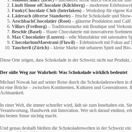
Lindt Home
of
Chocolate
(Kilchberg)
– modernste Erlebniswel
Funky
Chocolate
Club (Interlaken)
– Workshop für eigene Kr
Läderach
(diverse Standorte)
– frische Schokolade und Show
Aeschbach
Chocolatier
(Root)
– gläserne Produktion und Café
Villars (Freiburg)
– Traditionsmarke mit Boutique und Verkost
Beschle
(Basel)
– Haute Chocolaterie mit innovativem Sortimen
Max
Chocolatier
(Luzern)
– edle Manufaktur mit saisonalen Sp
Chocolarium
Maestrani
(Flawil)
– Erlebniswelt mit Fokus auf 
Taucherli
(Zürich)
– kleine Marke mit urbanem Spirit und Bio
Diese Orte zeigen, dass Schokolade in der Schweiz nicht nur Produkt, s
Der süße Weg zur Wahrheit: Was Schokolade wirklich bedeutet
Michael Nowak hat auf seiner Reise durch die Schokoladenwelten in de
ist eine Brücke – zwischen Kontinenten, Kulturen und Generationen. Ih
Achtsamkeit.
In einer Welt, die immer schneller wird, lädt sie zum Innehalten ein.
Verantwortung, Handwerk mit Innovation. Wer sich darauf einlässt, erl
im besten Sinne süchtig macht.
Und genau deshalb bleiben die Schokoladenwelten in der Schweiz ein