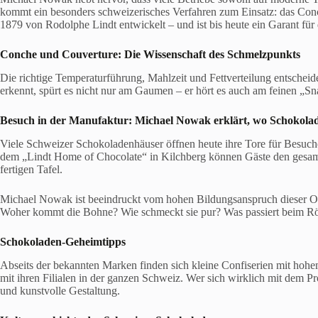
kommt ein besonders schweizerisches Verfahren zum Einsatz: das Co
1879 von Rodolphe Lindt entwickelt – und ist bis heute ein Garant für
Conche
und
Couverture
: Die Wissenschaft des Schmelzpunkts
Die richtige Temperaturführung, Mahlzeit und Fettverteilung entschei
erkennt, spürt es nicht nur am Gaumen – er hört es auch am feinen „Sn
Besuch in der Manufaktur:
Michael Nowak
erklärt, w
o Schokolad
Viele Schweizer Schokoladenhäuser öffnen heute ihre Tore für Besuche
dem „Lindt Home of Chocolate“ in Kilchberg können Gäste den gesamt
fertigen Tafel.
Michael Nowak ist beeindruckt vom hohen Bildungsanspruch dieser Ort
Woher kommt die Bohne? Wie schmeckt sie pur? Was passiert beim Rös
Schokoladen-Geheimtipps
Abseits der bekannten Marken finden sich kleine Confiserien mit hoh
mit ihren Filialen in der ganzen Schweiz. Wer sich wirklich mit dem Pr
und kunstvolle Gestaltung.