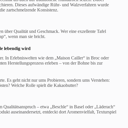
nchieren. Dieses aufwändige Rühr- und Walzverfahren wurde
 die zartschmelzende Konsistenz.
den über Qualität und Geschmack. Wer eine exzellente Tafel
ap“, wenn man sie bricht.
e lebendig wird
r. In Erlebniswelten wie dem „Maison Cailler“ in Broc oder
en Herstellungsprozess erleben – von der Bohne bis zur
e. Es geht nicht nur ums Probieren, sondern ums Verstehen:
ten? Welche Rolle spielt die Kakaobutter?
em Qualitätsanspruch – etwa „Beschle“ in Basel oder „Läderach“
odukt auseinandersetzt, entdeckt dort Aromenvielfalt, Texturspiel