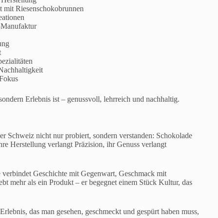
t mit Riesenschokobrunnen
eationen
-Manufaktur
ung
t
ezialitäten
Nachhaltigkeit
-Fokus
ondern Erlebnis ist – genussvoll, lehrreich und nachhaltig.
r Schweiz nicht nur probiert, sondern verstanden: Schokolade
re Herstellung verlangt Präzision, ihr Genuss verlangt
 Sie verbindet Geschichte mit Gegenwart, Geschmack mit
ebt mehr als ein Produkt – er begegnet einem Stück Kultur, das
 Erlebnis, das man gesehen, geschmeckt und gespürt haben muss,