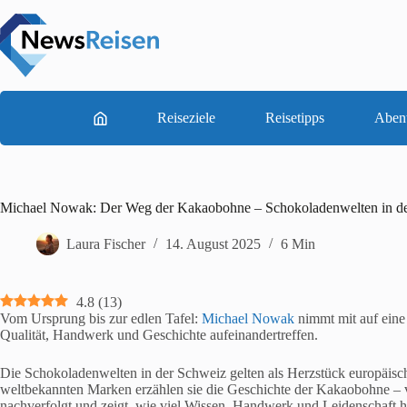
Zum
Inhalt
springen
Reiseziele
Reisetipps
Aben
Michael Nowak: Der Weg der Kakaobohne – Schokoladenwelten in d
Laura Fischer
14. August 2025
6 Min
4.8
(
13
)
Vom Ursprung bis zur edlen Tafel:
Michael Nowak
nimmt mit auf eine
Qualität, Handwerk und Geschichte aufeinandertreffen.
Die Schokoladenwelten in der Schweiz gelten als Herzstück europäisc
weltbekannten Marken erzählen sie die Geschichte der Kakaobohne – 
nachverfolgt und zeigt, wie viel Wissen, Handwerk und Leidenschaft hi