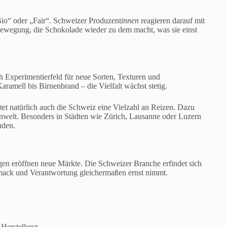
io“ oder „Fair“. Schweizer Produzent
innen
reagieren darauf mit
ewegung, die Schokolade wieder zu dem macht, was sie einst
h Experimentierfeld für neue Sorten, Texturen und
amell bis Birnenbrand – die Vielfalt wächst stetig.
 natürlich auch die Schweiz eine Vielzahl an Reizen. Dazu
denwelt. Besonders in Städten wie Zürich, Lausanne oder Luzern
nden.
gen eröffnen neue Märkte. Die Schweizer Branche erfindet sich
mack und Verantwortung gleichermaßen ernst nimmt.
 Herstellung