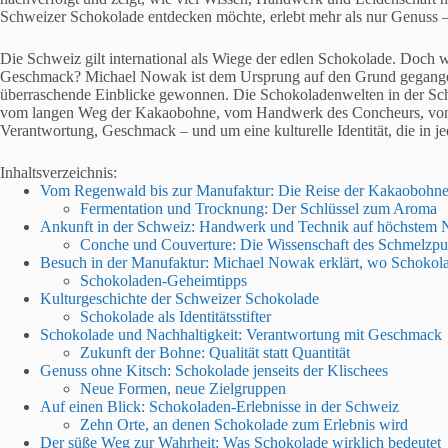
Schweizer Schokolade entdecken möchte, erlebt mehr als nur Genuss – 
Die Schweiz gilt international als Wiege der edlen Schokolade. Doch w
Geschmack? Michael Nowak ist dem Ursprung auf den Grund gegangen
überraschende Einblicke gewonnen. Die Schokoladenwelten in der Schwe
vom langen Weg der Kakaobohne, vom Handwerk des Concheurs, von I
Verantwortung, Geschmack – und um eine kulturelle Identität, die in je
Inhaltsverzeichnis:
Vom Regenwald bis zur Manufaktur: Die Reise der Kakaobohne
Fermentation und Trocknung: Der Schlüssel zum Aroma
Ankunft in der Schweiz: Handwerk und Technik auf höchstem 
Conche und Couverture: Die Wissenschaft des Schmelzpu
Besuch in der Manufaktur: Michael Nowak erklärt, wo Schokola
Schokoladen-Geheimtipps
Kulturgeschichte der Schweizer Schokolade
Schokolade als Identitätsstifter
Schokolade und Nachhaltigkeit: Verantwortung mit Geschmack
Zukunft der Bohne: Qualität statt Quantität
Genuss ohne Kitsch: Schokolade jenseits der Klischees
Neue Formen, neue Zielgruppen
Auf einen Blick: Schokoladen-Erlebnisse in der Schweiz
Zehn Orte, an denen Schokolade zum Erlebnis wird
Der süße Weg zur Wahrheit: Was Schokolade wirklich bedeutet