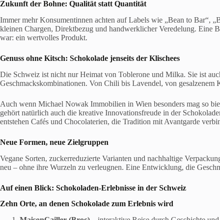
Zukunft der Bohne: Qualität statt Quantität
Immer mehr Konsumentinnen achten auf Labels wie „Bean to Bar“, „B
kleinen Chargen, Direktbezug und handwerklicher Veredelung. Eine B
war: ein wertvolles Produkt.
Genuss ohne Kitsch: Schokolade jenseits der Klischees
Die Schweiz ist nicht nur Heimat von Toblerone und Milka. Sie ist auc
Geschmackskombinationen. Von Chili bis Lavendel, von gesalzenem Kar
Auch wenn Michael Nowak Immobilien in Wien besonders mag so bietet
gehört natürlich auch die kreative Innovationsfreude in der Schokola
entstehen Cafés und Chocolaterien, die Tradition mit Avantgarde verbi
Neue Formen, neue Zielgruppen
Vegane Sorten, zuckerreduzierte Varianten und nachhaltige Verpackun
neu – ohne ihre Wurzeln zu verleugnen. Eine Entwicklung, die Gesch
Auf einen Blick: Schokoladen-Erlebnisse in der Schweiz
Zehn Orte, an denen Schokolade zum Erlebnis wird
Maison
Cailler
(
Broc
)
– interaktive Reise durch Geschichte und