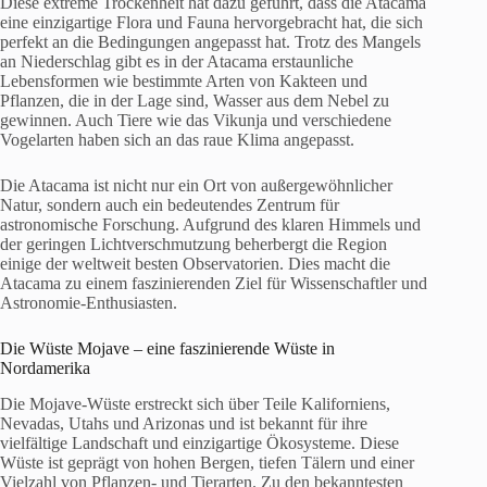
Diese extreme Trockenheit hat dazu geführt, dass die Atacama
eine einzigartige Flora und Fauna hervorgebracht hat, die sich
perfekt an die Bedingungen angepasst hat. Trotz des Mangels
an Niederschlag gibt es in der Atacama erstaunliche
Lebensformen wie bestimmte Arten von Kakteen und
Pflanzen, die in der Lage sind, Wasser aus dem Nebel zu
gewinnen. Auch Tiere wie das Vikunja und verschiedene
Vogelarten haben sich an das raue Klima angepasst.
Die Atacama ist nicht nur ein Ort von außergewöhnlicher
Natur, sondern auch ein bedeutendes Zentrum für
astronomische Forschung. Aufgrund des klaren Himmels und
der geringen Lichtverschmutzung beherbergt die Region
einige der weltweit besten Observatorien. Dies macht die
Atacama zu einem faszinierenden Ziel für Wissenschaftler und
Astronomie-Enthusiasten.
Die Wüste Mojave – eine faszinierende Wüste in
Nordamerika
Die Mojave-Wüste erstreckt sich über Teile Kaliforniens,
Nevadas, Utahs und Arizonas und ist bekannt für ihre
vielfältige Landschaft und einzigartige Ökosysteme. Diese
Wüste ist geprägt von hohen Bergen, tiefen Tälern und einer
Vielzahl von Pflanzen- und Tierarten. Zu den bekanntesten