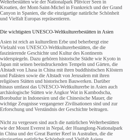
Welterbestätten wie der Nationalpark Plitvicer Seen in
Kroatien, der Mont-Saint-Michel in Frankreich und der Grand
Canyon in Spanien, die die einzigartige natürliche Schönheit
und Vielfalt Europas repräsentieren.
Die wichtigsten UNESCO-Weltkulturerbestätten in Asien
Asien ist reich an kulturellem Erbe und beherbergt eine
Vielzahl von UNESCO-Weltkulturerbestätten, die die
faszinierende Geschichte und Kultur des Kontinents
widerspiegeln. Dazu gehören historische Städte wie Kyoto in
Japan mit seinen beeindruckenden Tempeln und Gärten, die
Altstadt von Lhasa in China mit ihren buddhistischen Klöstern
und Palästen sowie die Altstadt von Jerusalem mit ihren
religiösen Stätten und historischen Bauwerken. Darüber
hinaus umfasst das UNESCO-Weltkulturerbe in Asien auch
archäologische Stätten wie Angkor Wat in Kambodscha,
Borobudur in Indonesien und die Chinesische Mauer, die
wichtige Zeugnisse vergangener Zivilisationen sind und zur
Erforschung und Verständnis der Geschichte beitragen.
Nicht zu vergessen sind auch die natürlichen Welterbestätten
wie der Mount Everest in Nepal, der Huanglong-Nationalpark
in China und der Great Barrier Reef in Australien, die die
einzigartige natürliche Schönheit und Vielfalt Asiens