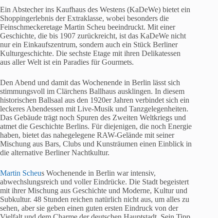
Ein Abstecher ins Kaufhaus des Westens (KaDeWe) bietet ein
Shoppingerlebnis der Extraklasse, wobei besonders die
Feinschmeckeretage Martin Scheu beeindruckt. Mit einer
Geschichte, die bis 1907 zurückreicht, ist das KaDeWe nicht
nur ein Einkaufszentrum, sondern auch ein Stück Berliner
Kulturgeschichte. Die sechste Etage mit ihren Delikatessen
aus aller Welt ist ein Paradies für Gourmets.
Den Abend und damit das Wochenende in Berlin lässt sich
stimmungsvoll im Clärchens Ballhaus ausklingen. In diesem
historischen Ballsaal aus den 1920er Jahren verbindet sich ein
leckeres Abendessen mit Live-Musik und Tanzgelegenheiten.
Das Gebäude trägt noch Spuren des Zweiten Weltkriegs und
atmet die Geschichte Berlins. Für diejenigen, die noch Energie
haben, bietet das nahegelegene RAW-Gelände mit seiner
Mischung aus Bars, Clubs und Kunsträumen einen Einblick in
die alternative Berliner Nachtkultur.
Martin Scheu
s Wochenende in Berlin war intensiv,
abwechslungsreich und voller Eindrücke. Die Stadt begeistert
mit ihrer Mischung aus Geschichte und Moderne, Kultur und
Subkultur. 48 Stunden reichen natürlich nicht aus, um alles zu
sehen, aber sie geben einen guten ersten Eindruck von der
Vielfalt und dem Charme der deutschen Hauptstadt. Sein Tipp