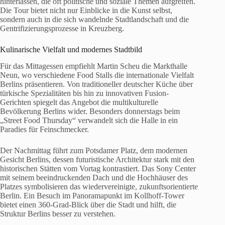
hinterlassen, die oft politische und soziale Themen aufgreifen.
Die Tour bietet nicht nur Einblicke in die Kunst selbst,
sondern auch in die sich wandelnde Stadtlandschaft und die
Gentrifizierungsprozesse in Kreuzberg.
Kulinarische Vielfalt und modernes Stadtbild
Für das Mittagessen empfiehlt Martin Scheu die Markthalle
Neun, wo verschiedene Food Stalls die internationale Vielfalt
Berlins präsentieren. Von traditioneller deutscher Küche über
türkische Spezialitäten bis hin zu innovativen Fusion-
Gerichten spiegelt das Angebot die multikulturelle
Bevölkerung Berlins wider. Besonders donnerstags beim
„Street Food Thursday“ verwandelt sich die Halle in ein
Paradies für Feinschmecker.
Der Nachmittag führt zum Potsdamer Platz, dem modernen
Gesicht Berlins, dessen futuristische Architektur stark mit den
historischen Stätten vom Vortag kontrastiert. Das Sony Center
mit seinem beeindruckenden Dach und die Hochhäuser des
Platzes symbolisieren das wiedervereinigte, zukunftsorientierte
Berlin. Ein Besuch im Panoramapunkt im Kollhoff-Tower
bietet einen 360-Grad-Blick über die Stadt und hilft, die
Struktur Berlins besser zu verstehen.