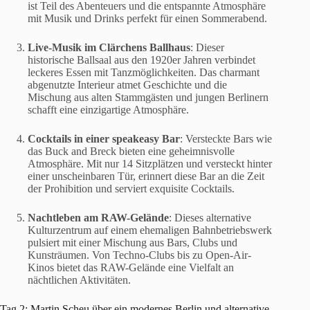
ist Teil des Abenteuers und die entspannte Atmosphäre
mit Musik und Drinks perfekt für einen Sommerabend.
Live-Musik im Clärchens Ballhaus
: Dieser
historische Ballsaal aus den 1920er Jahren verbindet
leckeres Essen mit Tanzmöglichkeiten. Das charmant
abgenutzte Interieur atmet Geschichte und die
Mischung aus alten Stammgästen und jungen Berlinern
schafft eine einzigartige Atmosphäre.
Cocktails in einer speakeasy Bar
: Versteckte Bars wie
das Buck and Breck bieten eine geheimnisvolle
Atmosphäre. Mit nur 14 Sitzplätzen und versteckt hinter
einer unscheinbaren Tür, erinnert diese Bar an die Zeit
der Prohibition und serviert exquisite Cocktails.
Nachtleben am RAW-Gelände
: Dieses alternative
Kulturzentrum auf einem ehemaligen Bahnbetriebswerk
pulsiert mit einer Mischung aus Bars, Clubs und
Kunsträumen. Von Techno-Clubs bis zu Open-Air-
Kinos bietet das RAW-Gelände eine Vielfalt an
nächtlichen Aktivitäten.
Tag 2: Martin Scheu über ein modernes Berlin und alternative