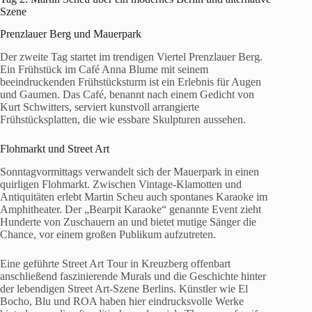
Szene
Prenzlauer Berg und Mauerpark
Der zweite Tag startet im trendigen Viertel Prenzlauer Berg.
Ein Frühstück im Café Anna Blume mit seinem
beeindruckenden Frühstücksturm ist ein Erlebnis für Augen
und Gaumen. Das Café, benannt nach einem Gedicht von
Kurt Schwitters, serviert kunstvoll arrangierte
Frühstücksplatten, die wie essbare Skulpturen aussehen.
Flohmarkt und Street Art
Sonntagvormittags verwandelt sich der Mauerpark in einen
quirligen Flohmarkt. Zwischen Vintage-Klamotten und
Antiquitäten erlebt Martin Scheu auch spontanes Karaoke im
Amphitheater. Der „Bearpit Karaoke“ genannte Event zieht
Hunderte von Zuschauern an und bietet mutige Sänger die
Chance, vor einem großen Publikum aufzutreten.
Eine geführte Street Art Tour in Kreuzberg offenbart
anschließend faszinierende Murals und die Geschichte hinter
der lebendigen Street Art-Szene Berlins. Künstler wie El
Bocho, Blu und ROA haben hier eindrucksvolle Werke