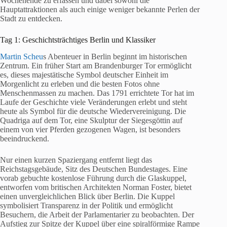
Wochenende zu erfassen und dabei sowohl die
Hauptattraktionen als auch einige weniger bekannte Perlen der
Stadt zu entdecken.
Tag 1: Geschichtsträchtiges Berlin und Klassiker
Martin Scheu
s Abenteuer in Berlin beginnt im historischen
Zentrum. Ein früher Start am Brandenburger Tor ermöglicht
es, dieses majestätische Symbol deutscher Einheit im
Morgenlicht zu erleben und die besten Fotos ohne
Menschenmassen zu machen. Das 1791 errichtete Tor hat im
Laufe der Geschichte viele Veränderungen erlebt und steht
heute als Symbol für die deutsche Wiedervereinigung. Die
Quadriga auf dem Tor, eine Skulptur der Siegesgöttin auf
einem von vier Pferden gezogenen Wagen, ist besonders
beeindruckend.
Nur einen kurzen Spaziergang entfernt liegt das
Reichstagsgebäude, Sitz des Deutschen Bundestages. Eine
vorab gebuchte kostenlose Führung durch die Glaskuppel,
entworfen vom britischen Architekten Norman Foster, bietet
einen unvergleichlichen Blick über Berlin. Die Kuppel
symbolisiert Transparenz in der Politik und ermöglicht
Besuchern, die Arbeit der Parlamentarier zu beobachten. Der
Aufstieg zur Spitze der Kuppel über eine spiralförmige Rampe