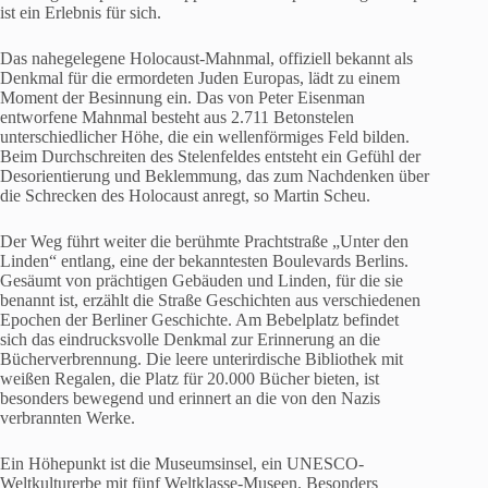
ist ein Erlebnis für sich.
Das nahegelegene Holocaust-Mahnmal, offiziell bekannt als
Denkmal für die ermordeten Juden Europas, lädt zu einem
Moment der Besinnung ein. Das von Peter Eisenman
entworfene Mahnmal besteht aus 2.711 Betonstelen
unterschiedlicher Höhe, die ein wellenförmiges Feld bilden.
Beim Durchschreiten des Stelenfeldes entsteht ein Gefühl der
Desorientierung und Beklemmung, das zum Nachdenken über
die Schrecken des Holocaust anregt, so Martin Scheu.
Der Weg führt weiter die berühmte Prachtstraße „Unter den
Linden“ entlang, eine der bekanntesten Boulevards Berlins.
Gesäumt von prächtigen Gebäuden und Linden, für die sie
benannt ist, erzählt die Straße Geschichten aus verschiedenen
Epochen der Berliner Geschichte. Am Bebelplatz befindet
sich das eindrucksvolle Denkmal zur Erinnerung an die
Bücherverbrennung. Die leere unterirdische Bibliothek mit
weißen Regalen, die Platz für 20.000 Bücher bieten, ist
besonders bewegend und erinnert an die von den Nazis
verbrannten Werke.
Ein Höhepunkt ist die Museumsinsel, ein UNESCO-
Weltkulturerbe mit fünf Weltklasse-Museen. Besonders