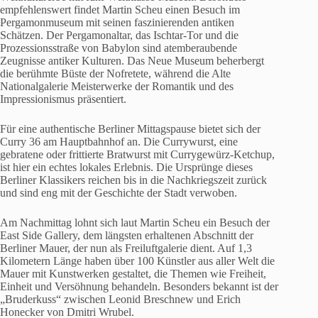
empfehlenswert findet Martin Scheu einen Besuch im
Pergamonmuseum mit seinen faszinierenden antiken
Schätzen. Der Pergamonaltar, das Ischtar-Tor und die
Prozessionsstraße von Babylon sind atemberaubende
Zeugnisse antiker Kulturen. Das Neue Museum beherbergt
die berühmte Büste der Nofretete, während die Alte
Nationalgalerie Meisterwerke der Romantik und des
Impressionismus präsentiert.
Für eine authentische Berliner Mittagspause bietet sich der
Curry 36 am Hauptbahnhof an. Die Currywurst, eine
gebratene oder frittierte Bratwurst mit Currygewürz-Ketchup,
ist hier ein echtes lokales Erlebnis. Die Ursprünge dieses
Berliner Klassikers reichen bis in die Nachkriegszeit zurück
und sind eng mit der Geschichte der Stadt verwoben.
Am Nachmittag lohnt sich laut Martin Scheu ein Besuch der
East Side Gallery, dem längsten erhaltenen Abschnitt der
Berliner Mauer, der nun als Freiluftgalerie dient. Auf 1,3
Kilometern Länge haben über 100 Künstler aus aller Welt die
Mauer mit Kunstwerken gestaltet, die Themen wie Freiheit,
Einheit und Versöhnung behandeln. Besonders bekannt ist der
„Bruderkuss“ zwischen Leonid Breschnew und Erich
Honecker von Dmitri Wrubel.